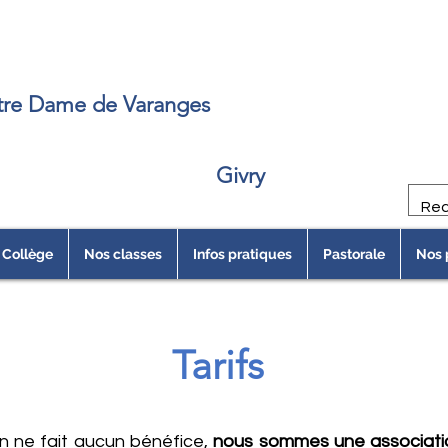
e
re Dame de Varanges
Givry
Collège
Nos classes
Infos pratiques
Pastorale
Nos 
Tarifs
on ne fait aucun bénéfice,
nous sommes une association