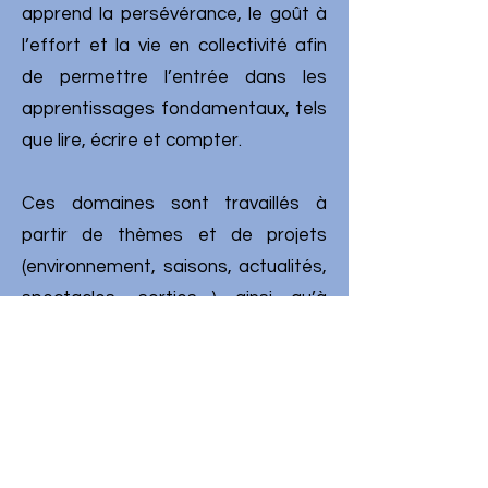
apprend la persévérance, le goût à
l’effort et la vie en collectivité afin
de permettre l’entrée dans les
apprentissages fondamentaux, tels
que lire, écrire et compter.
Ces domaines sont travaillés à
partir de thèmes et de projets
(environnement, saisons, actualités,
spectacles, sorties…) ainsi qu’à
travers le projet d’école qui est
construit pour trois ans.
Projet pédagogique des
classes maternelles
Les enseignants ont à cœur de