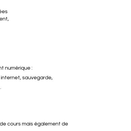
nées
ent,
t numérique :
 internet, sauvegarde,
.
ps de cours mais également de