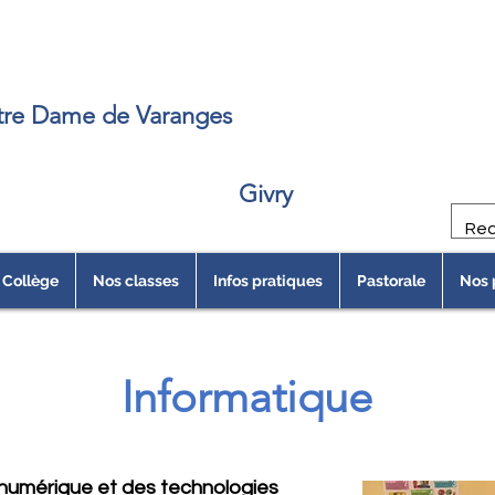
e
re Dame de Varanges
Givry
Collège
Nos classes
Infos pratiques
Pastorale
Nos 
Informatique
u numérique et des technologies