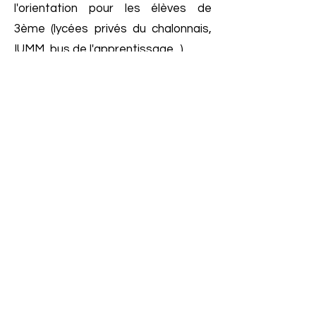
l'orientation pour les élèves de
3ème (lycées privés du chalonnais,
IUMM, bus de l'apprentissage...)
- Intervention de Génération
numérique
- Sorties chorale
- ...