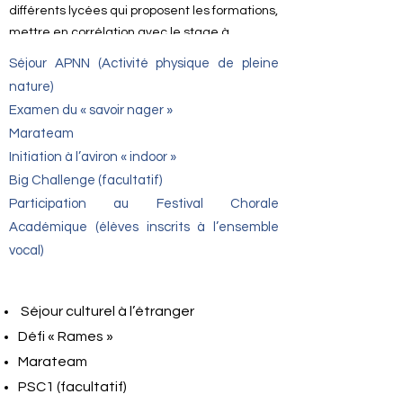
différents lycées qui proposent les formations,
mettre en corrélation avec le stage à
effectuer et les futures décisions du conseil
Séjour APNN (Activité physique de pleine
de classe.
nature)
* Stage en entreprise et rapport de stage
Examen du « savoir nager »
(lettre de motivation et CV travaillés en
Marateam
classe, trame du rapport de stage)
Initiation à l’aviron « indoor »
* Rencontres de professionnels au sein de
Big Challenge (facultatif)
l’établissement, visites d’entreprises et/ou de
Participation au Festival Chorale
structures scolaires, forums de métiers
Académique (élèves inscrits à l’ensemble
En famille
vocal)
- Être en lien avec le professeur principal pour
Séjour culturel à l’étranger
le suivi d’orientation
- Inscription à Educonect
Défi « Rames »
- Vœux provisoires (février/mars)
Marateam
- Vœux définitifs (début juin) en lien avec le
PSC1 (facultatif)
retour du conseil de classe du 2° trimestre.