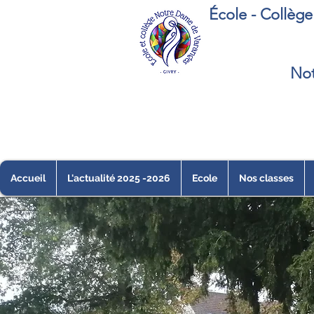
École - Collèg
Not
Accueil
L'actualité 2025 -2026
Ecole
Nos classes