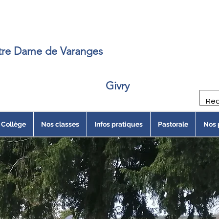
e
re Dame de Varanges
Givry
Collège
Nos classes
Infos pratiques
Pastorale
Nos 