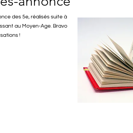
res-annonce
nce des 5e, réalisés suite à
assant au Moyen-Age. Bravo
isations !