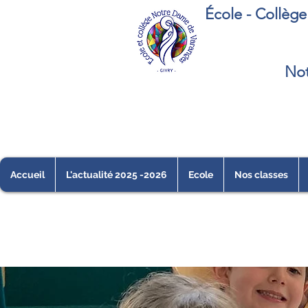
École - Collèg
Not
Accueil
L'actualité 2025 -2026
Ecole
Nos classes