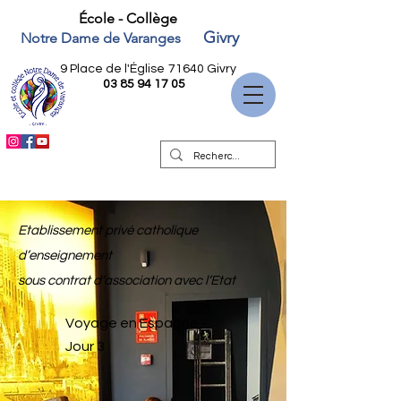
École - Collège
Givry
Notre Dame de Varanges
9 Place de l'Église
71640 Givry
03 85 94 17 05
Etablissement privé catholique
d’enseignement
sous contrat d’association avec l’Etat
Voyage en Espagne -
Jour 3