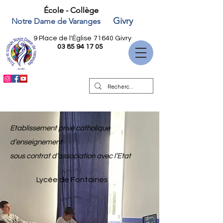
École - Collège
Givry
Notre Dame de Varanges
9 Place de l'Église
71640 Givry
03 85 94 17 05
Etablissement privé catholique
d’enseignement
sous contrat d’association avec l’Etat
Lycée de Fontaines